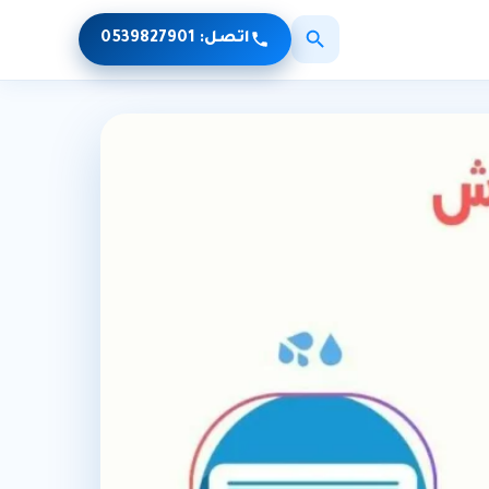
اتصل:
0539827901
×
بحث