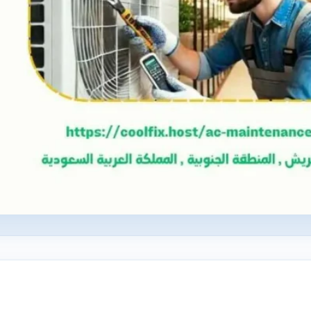
م 0539827901) – المهندس