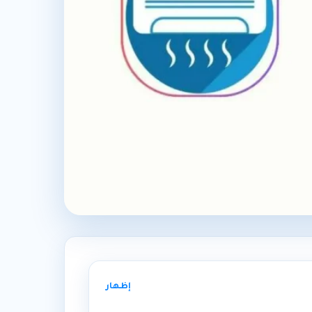
إظهار