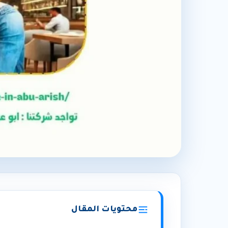
شركة صيانة مكيفات بابو عريش (رق
محتويات المقال